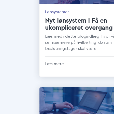
Lønsystemer
Nyt lønsystem I Få en
ukompliceret overgang
Læs med i dette blogindlæg, hvor vi
ser nærmere på hvilke ting, du som
beslutningstager skal være
opmærksom på ved overgangen til
et nyt lønsy...
Læs mere