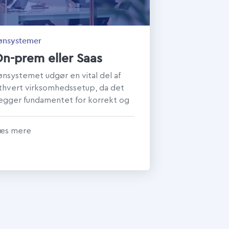
ønsystemer
n-prem eller Saas
ønsystemet udgør en vital del af
thvert virksomhedssetup, da det
ægger fundamentet for korrekt og
ettidig løn – og dermed har direkte
dv...
æs mere