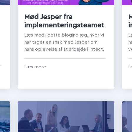
Mød Jesper fra
M
implementeringsteamet
Læs med i dette blogindlæg, hvor vi
L
har taget en snak med Jesper om
h
hans oplevelse af at arbejde i Intect.
v
h
i
Læs mere
L