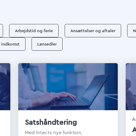
Arbejdstid og ferie
Ansættelser og aftaler
N
g indkomst
Lønsedler
A
Satshåndtering
A
Med Intects nye funktion,