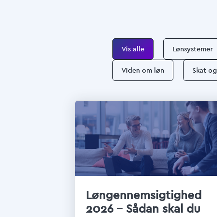
Vis alle
Lønsystemer
Viden om løn
Skat o
Løngennemsigtighed
2026 – Sådan skal du