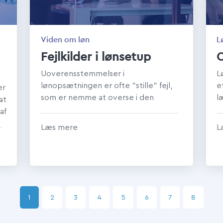
Viden om løn
L
Fejlkilder i lønsetup
O
Uoverensstemmelser i
L
lønopsætningen er ofte ”stille” fejl,
e
er
som er nemme at overse i den
l
at
rutineprægede lønkørsel. Men det er
r
af
fejl som i sidste ...
in
Læs mere
L
1
2
3
4
5
6
7
8