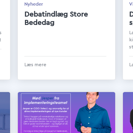
Nyheder
V
Debatindlæg Store
D
Bededag
s
s
L
t
k
s
s
p
Læs mere
L