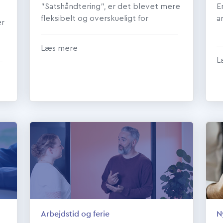
”Satshåndtering”, er det blevet mere
E
fleksibelt og overskueligt for
a
er
lønbogholderen at administrere de
medarbejdere, ...
Læs mere
l
L
Arbejdstid og ferie
N