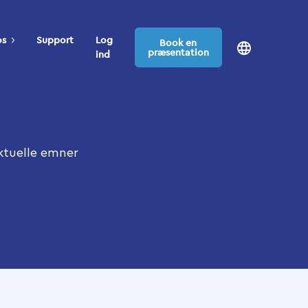
os
Support
Log
Book en
præsentation
ind
ktuelle emner