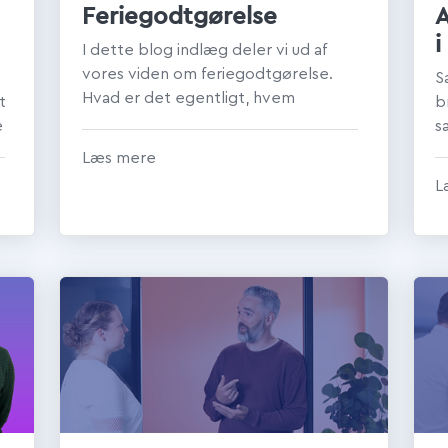
Feriegodtgørelse
A
i
I dette blog indlæg deler vi ud af
vores viden om feriegodtgørelse.
S
Hvad er det egentligt, hvem
t
b
modtager det, og hvornår bliver det
e
s
udbetalt? ...
..
a
Læs mere
e
L