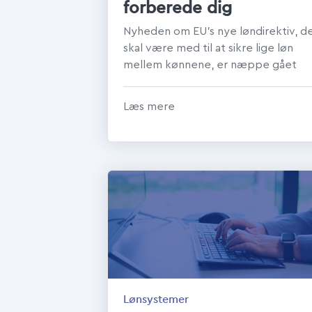
forberede dig
Nyheden om EU's nye løndirektiv, d
skal være med til at sikre lige løn
mellem kønnene, er næppe gået
nogens næse forbi. Men hvordan ska
vi ...
Læs mere
Lønsystemer