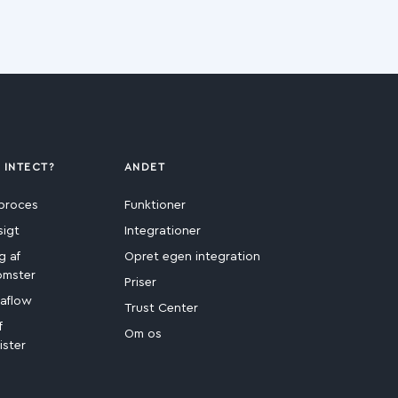
 INTECT?
ANDET
proces
Funktioner
sigt
Integrationer
g af
Opret egen integration
omster
Priser
aflow
Trust Center
f
Om os
ister