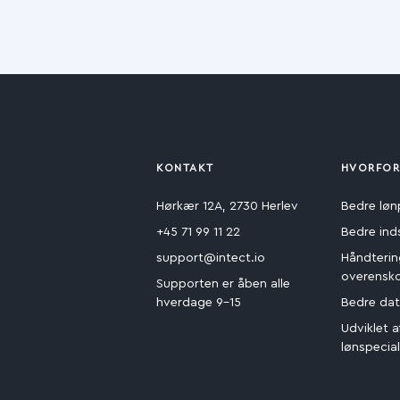
KONTAKT
HVORFOR
Hørkær 12A, 2730 Herlev
Bedre løn
+45 71 99 11 22
Bedre ind
support@intect.io
Håndterin
overensk
Supporten er åben alle
hverdage 9-15
Bedre dat
Udviklet a
lønspecial