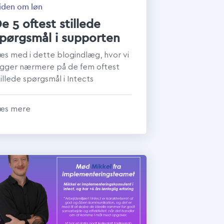
iden om løn
e 5 oftest stillede
pørgsmål i supporten
æs med i dette blogindlæg, hvor vi
igger nærmere på de fem oftest
tillede spørgsmål i Intects
upportfunktion, og spar dyrebar tid
å unødi...
æs mere