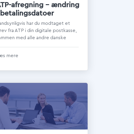
TP-afregning – ændring
 betalingsdatoer
andsynligvis har du modtaget et
rev fra ATP i din digitale postkasse,
ammen med alle andre danske
rbejdsgivere. Dette brev vedrører
t nyt...
æs mere