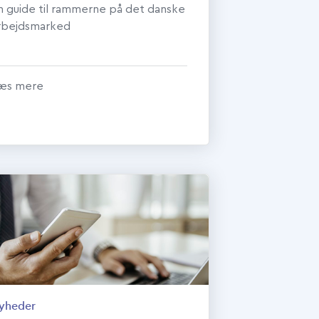
n guide til rammerne på det danske
rbejdsmarked
æs mere
yheder