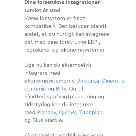
Dine foretrukne integrationer
samlet ét sted
Vores lønsystem er fuldt
kompatibelt. Det betyder blandt
andet, at du hurtigt kan integrere
det med dine foretrukne ERP-,
regnskabs- og økonomisystemer.
Lige nu kan du eksempelvis
integrere med
økonomisystemerne
Uniconta
,
Dinero
,
e-
conomic
og
Billy
. Og til
håndtering af vagtplannering og
tidsstyring kan du integrere
med
Planday,
Quinyx
,
Titanplan
,
og
Blue Marble.
Få et samlet overblik over vores