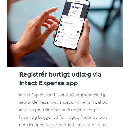
Registrér hurtigt udlæg via
Intect Expense app
Intect Expense er baseret på et brugervenlig
setup, der tager udgangspunkt i en simpel og
intuitiv app. Når dine medarbejdere er på
farten og lægger ud for noget, finder de blot
mobilen frem, tager et billede af kvitteringen