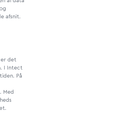
en af data
 og
e afsnit.
 er det
. I Intect
tiden. På
m. Med
mheds
et.