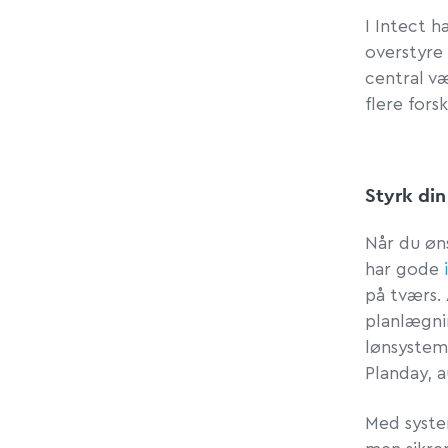
I Intect h
overstyre 
central v
flere for
Styrk di
Når du øn
har gode
på tværs.
planlægn
lønsystem
Planday, 
Med system