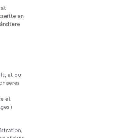
 at
astsætte en
håndtere
lt, at du
oniseres
ve et
ges i
stration,