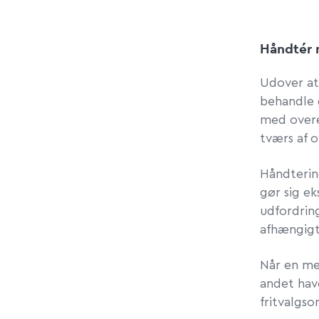
Håndtér 
Udover at
behandle 
med overe
tværs af 
Håndterin
gør sig e
udfordrin
afhængigt 
Når en me
andet have
fritvalgso