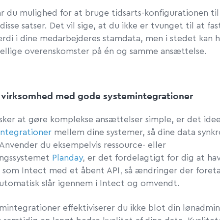
ar du mulighed for at bruge tidsarts-konfigurationen til
disse satser. Det vil sige, at du ikke er tvunget til at f
ærdi i dine medarbejderes stamdata, men i stedet kan 
skellige overenskomster på én og samme ansættelse.
n virksomhed med gode systemintegrationer
sker at gøre komplekse ansættelser simple, er det idee
integrationer
mellem dine systemer, så dine data synkr
 Anvender du eksempelvis ressource- eller
ingssystemet
Planday
, er det fordelagtigt for dig at ha
 som Intect med et åbent API, så ændringer der foreta
automatisk slår igennem i Intect og omvendt.
integrationer effektiviserer du ikke blot din lønadmini