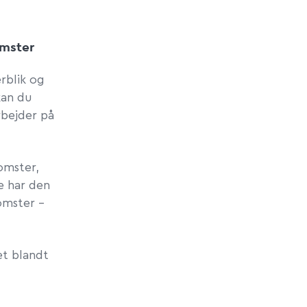
omster
rblik og
kan du
bejder på
omster,
e har den
omster –
et blandt