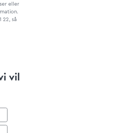
ser eller
rmation.
1 22, så
i vil