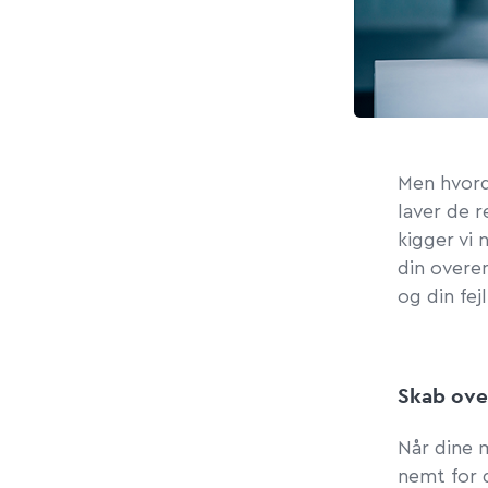
Men hvord
laver de 
kigger vi
din overe
og din fej
Skab ove
Når dine 
nemt for 