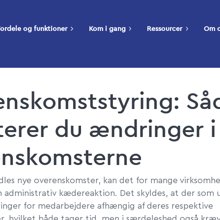
ordele og funktioner
Kom i gang
Ressourcer
Om 
enskomststyring: Så
erer du ændringer i
enskomsterne
dles nye overenskomster, kan det for mange virksomh
 en administrativ kædereaktion. Det skyldes, at der so
ringer for medarbejdere afhængig af deres respektive
, hvilket både tager tid, men i særdeleshed også kræv