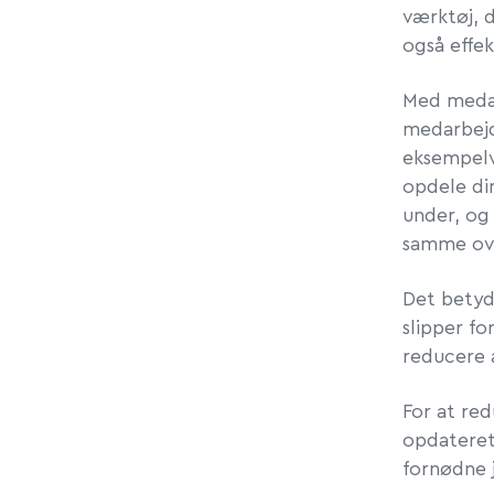
værktøj, 
også effek
Med medar
medarbejd
eksempelv
opdele di
under, og
samme ov
Det betyde
slipper fo
reducere a
For at red
opdateret
fornødne j