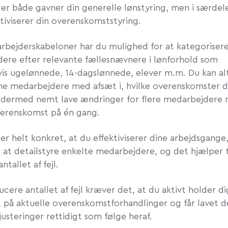
der både gavner din generelle lønstyring, men i særde
tiviserer din overenskomststyring.
bejderskabeloner har du mulighed for at kategorisere
ere efter relevante fællesnævnere i lønforhold som
is ugelønnede, 14-dagslønnede, elever m.m. Du kan al
ne medarbejdere med afsæt i, hvilke overenskomster d
 dermed nemt lave ændringer for flere medarbejdere
erenskomst på én gang.
r helt konkret, at du effektiviserer dine arbejdsgange
r at detailstyre enkelte medarbejdere, og det hjælper t
ntallet af fejl.
ucere antallet af fejl kræver det, at du aktivt holder di
 på aktuelle overenskomstforhandlinger og får lavet d
usteringer rettidigt som følge heraf.