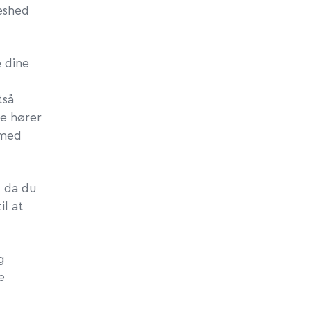
leshed
 dine
tså
e hører
 med
, da du
il at
g
e