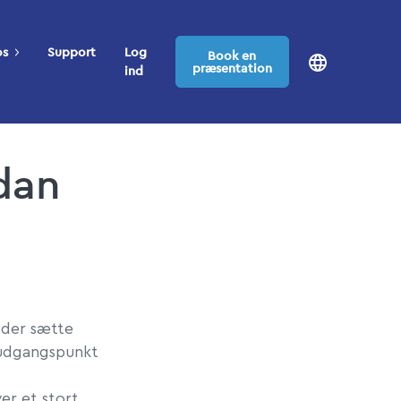
os
Support
Log
Book en
præsentation
ind
dan
eder sætte
m udgangspunkt
er et stort