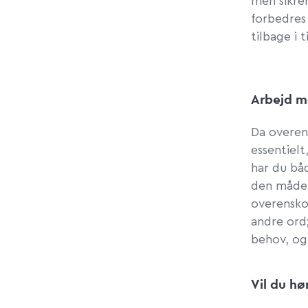
men sikrer
forbedres
tilbage i 
Arbejd me
Da overen
essentielt
har du bå
den måde 
overensko
andre ord;
behov, og 
Vil du h