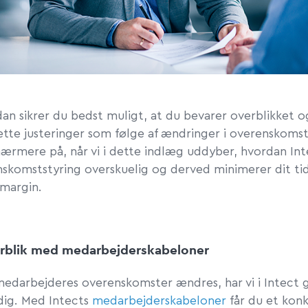
an sikrer du bedst muligt, at du bevarer overblikket 
rette justeringer som følge af ændringer i overenskoms
 nærmere på, når vi i dette indlæg uddyber, hvordan In
nskomststyring overskuelig og derved minimerer dit ti
lmargin.
rblik med medarbejderskabeloner
medarbejderes overenskomster ændres, har vi i Intect g
dig. Med Intects
medarbejderskabeloner
får du et kon