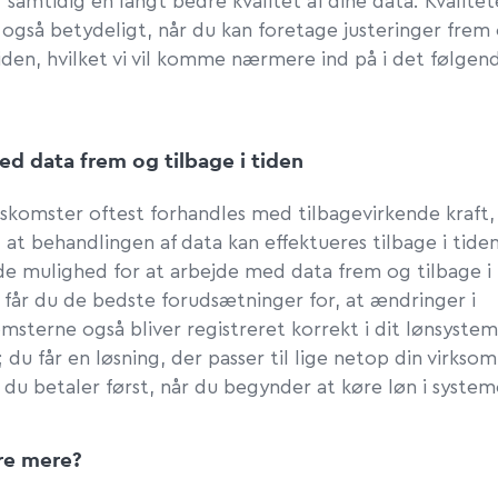
 samtidig en langt bedre kvalitet af dine data. Kvalitet
 også betydeligt, når du kan foretage justeringer frem
tiden, hvilket vi vil komme nærmere ind på i det følgend
d data frem og tilbage i tiden
skomster oftest forhandles med tilbagevirkende kraft,
, at behandlingen af data kan effektueres tilbage i tiden
de mulighed for at arbejde med data frem og tilbage i 
får du de bedste forudsætninger for, at ændringer i
msterne også bliver registreret korrekt i dit lønsyste
 du får en løsning, der passer til lige netop din virkso
du betaler først, når du begynder at køre løn i system
øre mere?