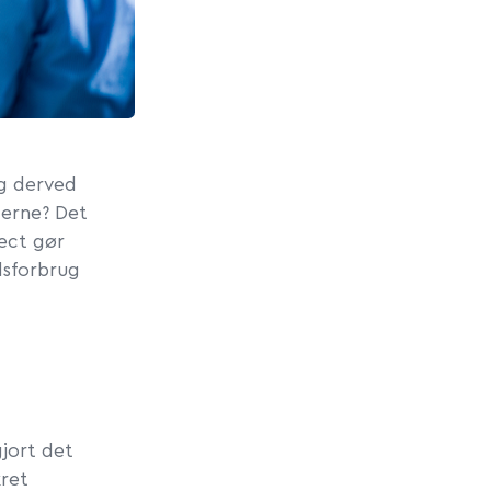
og derved
terne? Det
tect gør
dsforbrug
jort det
kret