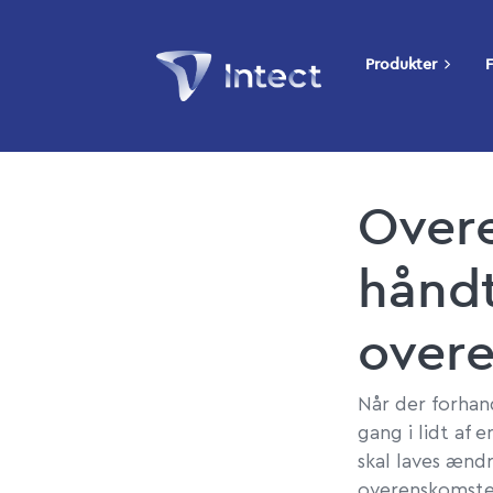
Produkter
F
Over
håndt
over
Når der forhan
gang i lidt af
skal laves ænd
overenskomster