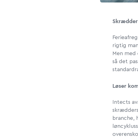
Skrædders
Ferieafre
rigtig ma
Men med d
så det pas
standardr
Løser ko
Intects a
skræddersy
branche, 
løncyklus
overensko