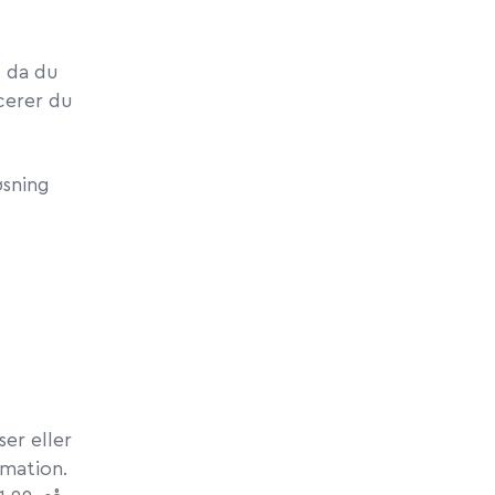
, da du
cerer du
øsning
ser eller
rmation.