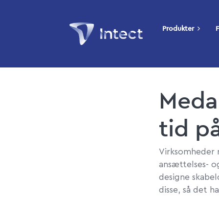
Produkter
F
Medar
tid p
Virksomheder 
ansættelses- o
designe skabel
disse, så det 