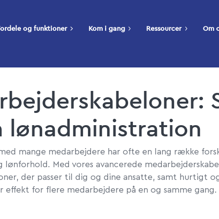
ordele og funktioner
Kom i gang
Ressourcer
Om 
bejderskabeloner: 
å lønadministration
med mange medarbejdere har ofte en lang række forsk
g lønforhold. Med vores avancerede medarbejderskabe
oner, der passer til dig og dine ansatte, samt hurtigt 
har effekt for flere medarbejdere på en og samme gang.