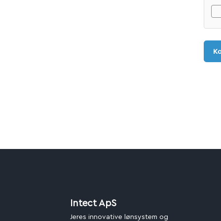
Ko
Intect ApS
Jeres innovative lønsystem og