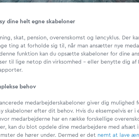
y dine helt egne skabeloner
gning, skat, pension, overenskomst og løncyklus. Der k
nge ting at forholde sig til, når man ansætter nye med
enne funktion kan du opsætte skabeloner for dine ans
ser til lige netop din virksomhed - eller benytte dig af 
apporter.
mplekse behov
vancerede medarbejderskabeloner giver dig mulighed f
 skabeloner efter dit behov. Hvis du eksempelvis er i 
hvor medarbejderne har en række forskellige overens
ser, kan du blot opdele dine medarbejdere med afsæt i,
mster de hører under. Dermed er det
nemt at lave æn