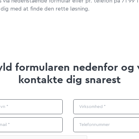
 via nedenstående formular eller pr. telefon på 71 99 1
 dig med at finde den rette løsning.
ld formularen nedenfor og v
kontakte dig snarest