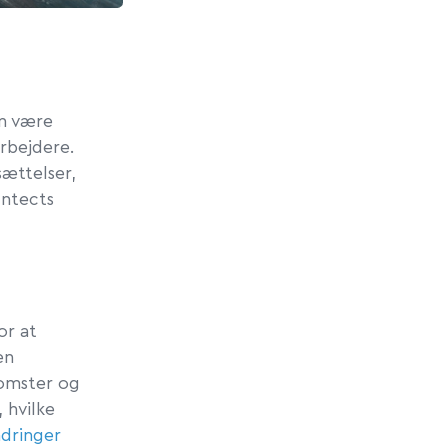
an være
arbejdere.
ættelser,
Intects
or at
en
komster og
 hvilke
dringer