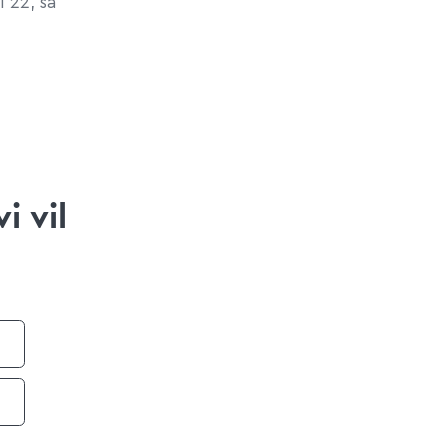
1 22, så
i vil