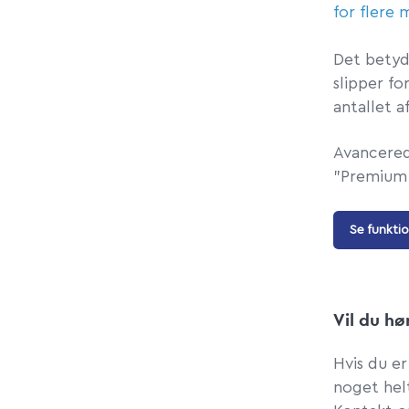
for flere
Det betyde
slipper f
antallet af
Avancered
"Premium
Se funktio
Vil du h
Hvis du er
noget helt