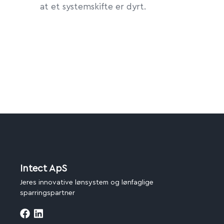
at et systemskifte er dyrt.
Intect ApS
Jeres innovative lønsystem og lønfaglige
sparringspartner