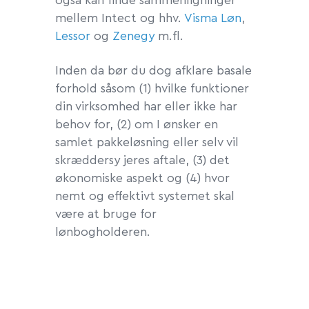
også kan finde sammenligninger
mellem Intect og hhv.
Visma Løn
,
Lessor
og
Zenegy
m.fl.
Inden da bør du dog afklare basale
forhold såsom (1) hvilke funktioner
din virksomhed har eller ikke har
behov for, (2) om I ønsker en
samlet pakkeløsning eller selv vil
skræddersy jeres aftale, (3) det
økonomiske aspekt og (4) hvor
nemt og effektivt systemet skal
være at bruge for
lønbogholderen.