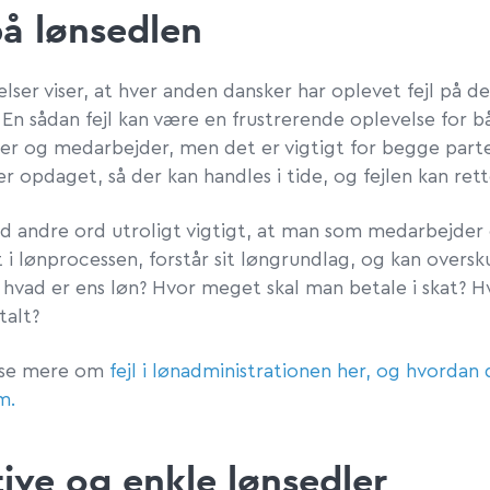
på lønsedlen
ser viser, at hver anden dansker har oplevet fejl på de
 En sådan fejl kan være en frustrerende oplevelse for 
ver og medarbejder, men det er vigtigt for begge parte
ver opdaget, så der kan handles i tide, og fejlen kan rett
d andre ord utroligt vigtigt, at man som medarbejder 
i lønprocessen, forstår sit løngrundlag, og kan oversk
 hvad er ens løn? Hvor meget skal man betale i skat? H
alt?
æse mere om
fejl i lønadministrationen her, og hvordan
m.
tive og enkle lønsedler