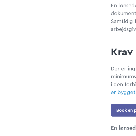
En lønsed
dokumente
Samtidig 
arbejdsgi
Krav 
Der er ing
minimumsk
i den for
er bygget
Book en p
En lønse