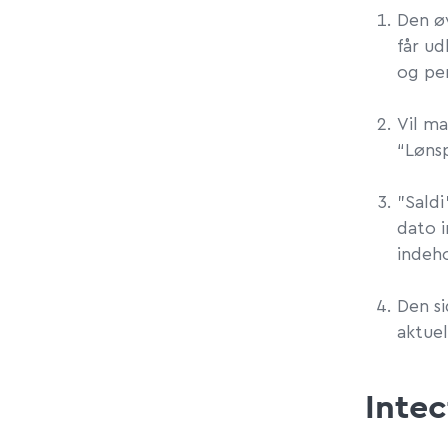
Den øv
får ud
og pe
Vil ma
“Lønsp
"Saldi
dato 
indeho
Den si
aktuel
Intec