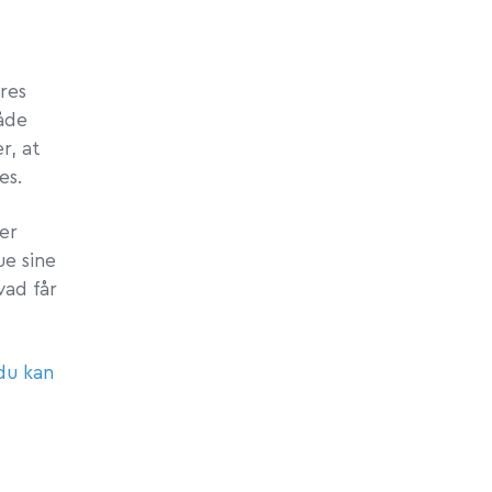
res
både
r, at
es.
er
ue sine
vad får
 du kan