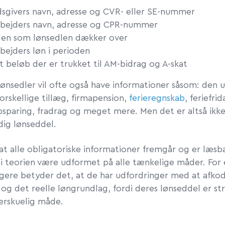
dsgivers navn, adresse og CVR- eller SE-nummer
bejders navn, adresse og CPR-nummer
den som lønsedlen dækker over
bejders løn i perioden
t beløb der er trukket til AM-bidrag og A-skat
lønsedler vil ofte også have informationer såsom: den 
forskellige tillæg, firmapension,
ferieregnskab
, feriefri
psparing, fradrag og meget mere. Men det er altså ikke
dig lønseddel.
at alle obligatoriske informationer fremgår og er læsb
 i teorien være udformet på alle tænkelige måder. For 
ere betyder det, at de har udfordringer med at afko
og det reelle løngrundlag, fordi deres lønseddel er st
erskuelig måde.