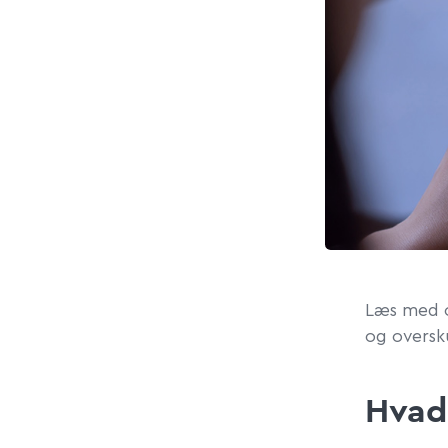
Læs med o
og oversku
Hvad