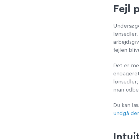
Fejl 
Undersøgel
lønsedler.
arbejdsgi
fejlen bli
Det er me
engageret 
lønsedler;
man udbet
Du kan l
undgå de
Intui