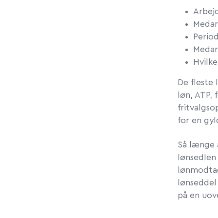
Arbej
Medar
Perio
Medar
Hvilke
De fleste 
løn, ATP, 
fritvalgso
for en gyl
Så længe 
lønsedlen
lønmodtag
lønseddel 
på en uov