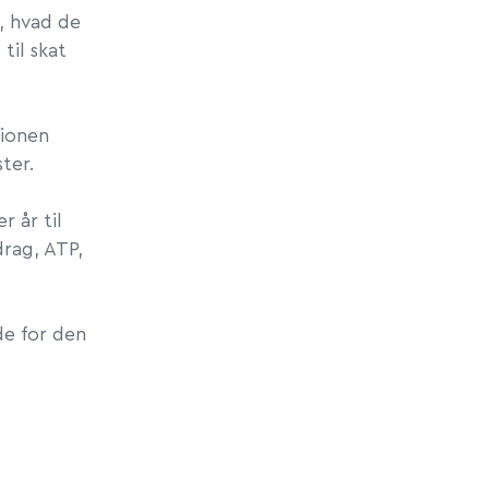
, hvad de
til skat
tionen
ter.
r år til
drag, ATP,
de for den