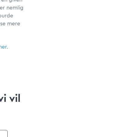
 er nemlig
 burde
æse mere
her
.
i vil