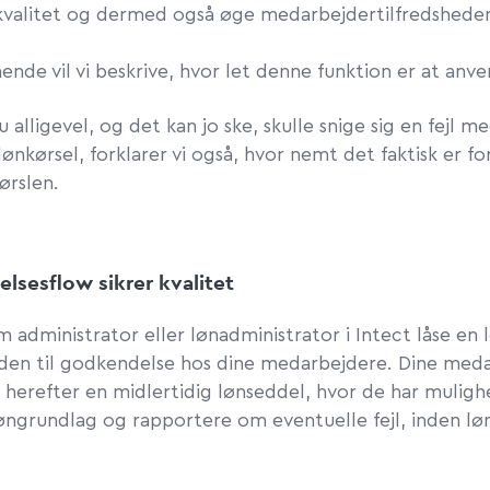
re kvalitet og dermed også øge medarbejdertilfredshede
ende vil vi beskrive, hvor let denne funktion er at anv
u alligevel, og det kan jo ske, skulle snige sig en fejl m
ønkørsel, forklarer vi også, hvor nemt det faktisk er fo
kørslen.
lsesflow sikrer kvalitet
 administrator eller lønadministrator i Intect låse en 
den til
godkendelse
hos dine medarbejdere. Dine med
herefter en midlertidig lønseddel, hvor de har muligh
løngrundlag og rapportere om eventuelle fejl, inden l