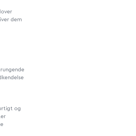
dover
giver dem
t rungende
odkendelse
urtigt og
ter
ke