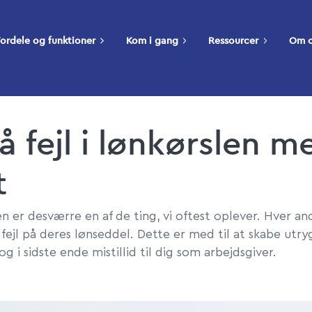
ordele og funktioner
Kom i gang
Ressourcer
Om 
 fejl i lønkørslen m
t
en er desværre en af de ting, vi oftest oplever. Hver a
 fejl på deres lønseddel. Dette er med til at skabe utr
 i sidste ende mistillid til dig som arbejdsgiver.