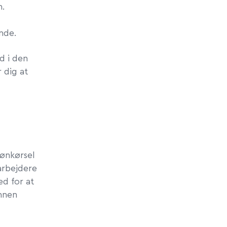
n.
ende.
ed i den
r dig at
lønkørsel
arbejdere
ed for at
ønnen