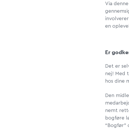
Via denne 
gennemsig
involvere
en oplevel
Er godke
Det er se
nej! Med t
hos dine 
Den midle
medarbejde
nemt rette
bogføre lø
“Bogfør”