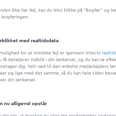
rslen ikke har fejl, kan du blot klikke på “Bogfør” og h
 bogføringen.
rblikket med realtidsdata
mulighed for at mindske fejl er igennem Intects
realti
 få detaljeret indblik i din lønkørsel, og du kan se effek
oretager dig, helt ned til den enkelte medarbejders lø
iser sig lige med det samme, så du kan hele tiden beva
ver din lønkørsel.
en nu alligevel opstår
skulle ske, at hverken du eller din medarbejder opdager