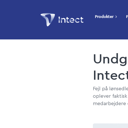
Produkter
F
Undgå
Intec
Fejl på lønsedl
oplever faktisk
medarbejdere og