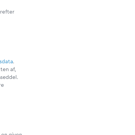
erefter
dsdata
.
ten af,
nseddel.
re
 en given