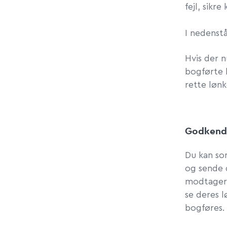
fejl, sik
I nedenstå
Hvis der n
bogførte l
rette løn
Godkende
Du kan som
og sende 
modtager 
se deres 
bogføres.