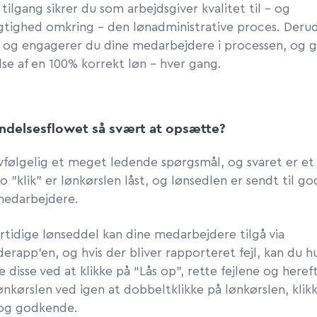
tilgang sikrer du som arbejdsgiver kvalitet til - og
tighed omkring - den lønadministrative proces. Deru
r og engagerer du dine medarbejdere i processen, og 
se af en 100% korrekt løn – hver gang.
ndelsesflowet så svært at opsætte?
lvfølgelig et meget ledende spørgsmål, og svaret er e
o ”klik” er lønkørslen låst, og lønsedlen er sendt til g
medarbejdere.
rtidige lønseddel kan dine medarbejdere tilgå via
rapp’en, og hvis der bliver rapporteret fejl, kan du h
 disse ved at klikke på “Lås op”, rette fejlene og heref
nkørslen ved igen at dobbeltklikke på lønkørslen, klik
 og godkende.