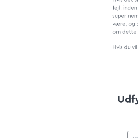
fejl, inde
super ne
være, og 
om dette
Hvis du vi
Udfy