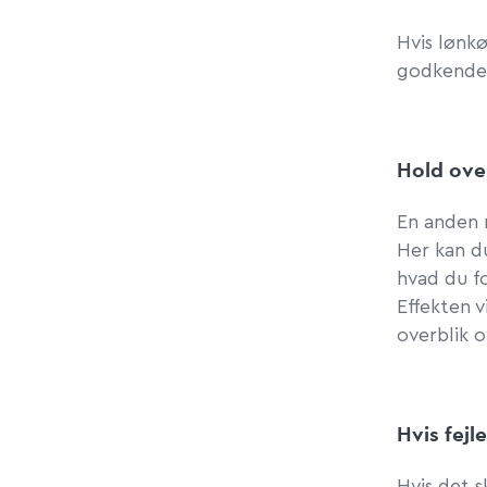
Hvis lønkø
godkende
Hold ove
En anden 
Her kan du
hvad du f
Effekten v
overblik o
Hvis fejl
Hvis det 