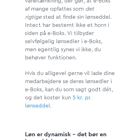
vanetænkning, der gør, at e-Boks
af mange opfattes som
det
rigtige
sted at finde sin lønseddel.
Intect har bestemt ikke et horn i
siden på e-Boks. Vi tilbyder
selvfølgelig lønsedler i e-Boks,
men egentlig synes vi ikke, du
behøver funktionen.
Hvis du alligevel gerne vil lade dine
medarbejdere se deres lønsedler i
e-Boks, kan du som sagt godt dét,
og det koster kun
5 kr. pr.
lønseddel
.
Løn er dynamisk – det bør en