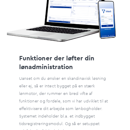
Funktioner der løfter din
lønadministration
Uanset om du ønsker en skandinavisk løsning
eller ej, så er Intect bygget på en stærk
lønmotor, der rummer en bred vifte af
funktioner og fordele, som vi har udviklet til at
effektivisere dit arbejde som lønbogholder.
Systemet indeholder bl.a. et indbygget
tidsregistreringsmodul.
Og så er setuppet