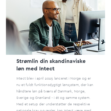
Strømlin din skandinaviske
løn med Intect
Intect blev i april 2025 lanceret i Norge og er
nu et fuldt funktionsdygtigt lønsystem, der kan
håndtere løn på tværs af Danmark, Norge,
Sverige og Grønland - i ét og samme system.
Med et setup der understøtter de respektive
nationale krav og regler, kan Intect være med