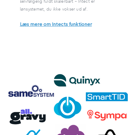
selvfølgelig fuldt skalerbart – Intect er
lønsystemet, du ikke vokser ud af.
Læs mere om Intects funktioner