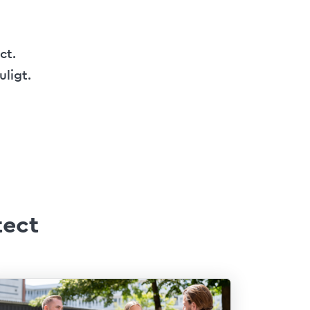
ct.
uligt.
tect