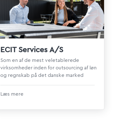
ECIT Services A/S
Som en af de mest veletablerede
virksomheder inden for outsourcing af løn
og regnskab på det danske marked
havde ECIT Services A/S brug for et...
Læs mere