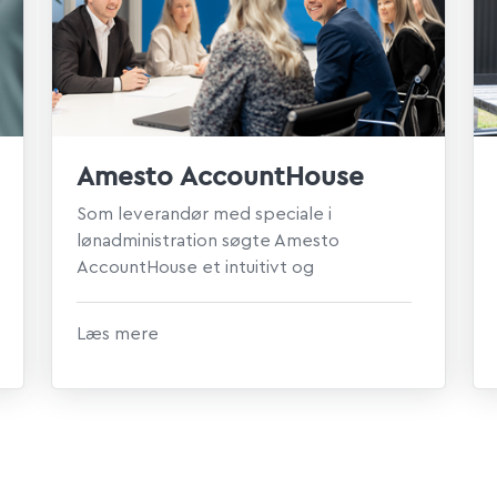
Amesto AccountHouse
Som leverandør med speciale i
lønadministration søgte Amesto
AccountHouse et intuitivt og
brugervenligt lønsystem, der kunne
understøtte mere ...
Læs mere