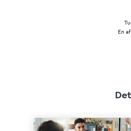
Tu
En af
Det