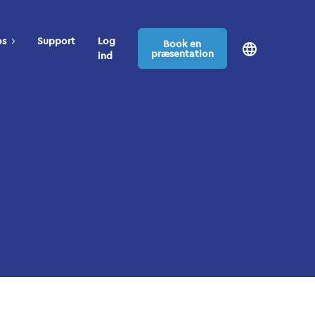
os
Support
Log
Book en
præsentation
ind