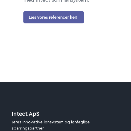
med Intect som lønsystem.
Læs vores referencer her!
Intect ApS
Jeres innovative lønsystem og lønfaglige
sparringspartner