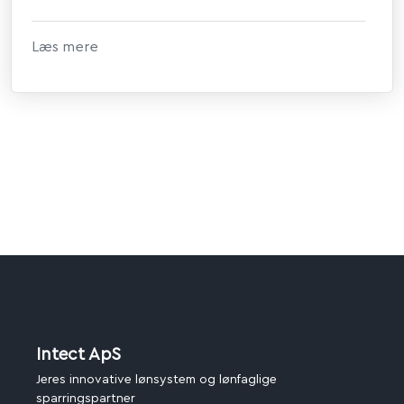
et...
Læs mere
Intect ApS
Jeres innovative lønsystem og lønfaglige
sparringspartner