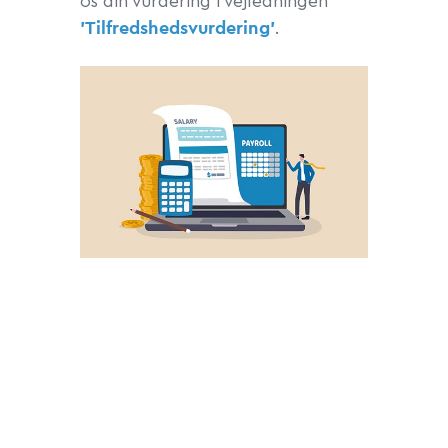
os din vurdering i vejledningen
'Tilfredshedsvurdering'
.