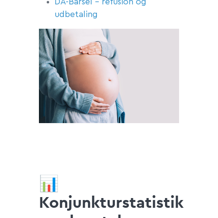
DA-Barsel – refusion og
udbetaling
📊
Konjunkturstatistik