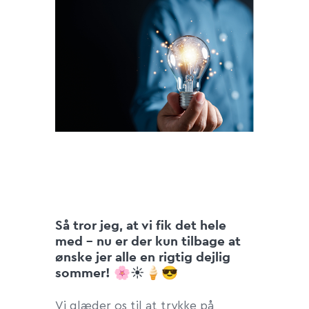
Så tror jeg, at vi fik det hele
med
- nu er der kun tilbage at
ønske jer alle en rigtig dejlig
sommer!
🌸☀️🍦😎
Vi glæder os til at trykke på