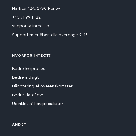
Hørkær 12A, 2730 Herlev
+45 71 99 11 22
support@intect.io
Supporten er åben alle hverdage 9-15
HVORFOR INTECT?
Bedre lønproces
Bedre indsigt
Håndtering af overenskomster
Bedre dataflow
Udviklet af lønspecialister
ANDET