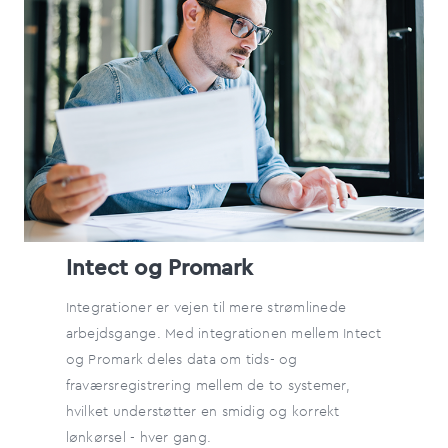
Intect og Promark
Integrationer er vejen til mere strømlinede
arbejdsgange. Med integrationen mellem Intect
og Promark deles data om tids- og
fraværsregistrering mellem de to systemer,
hvilket understøtter en smidig og korrekt
lønkørsel - hver gang.