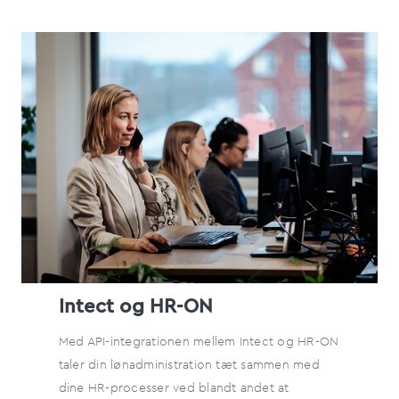
Intect og HR-ON
Med API-integrationen mellem Intect og HR-ON
taler din lønadministration tæt sammen med
dine HR-processer ved blandt andet at