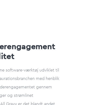
derengagement
litet
ne software-værktøj udviklet til
staurationsbranchen med henblik
jderengagementet gennem
nger og strømlinet
ll Gravy er det blandt andet