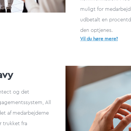
muligt for medarbejd
udbetalt en procentde
den optjenes.
Vil du høre mere?
avy
ntect og det
agementssystem, All
et af medarbejderne
r trukket fra