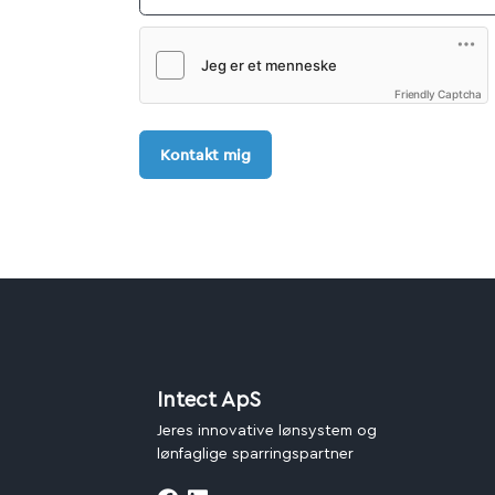
Friendly Captcha
Kontakt mig
Intect ApS
Jeres innovative lønsystem og
lønfaglige sparringspartner