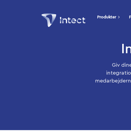
Produkter
F
I
Giv din
integrati
medarbejderne 