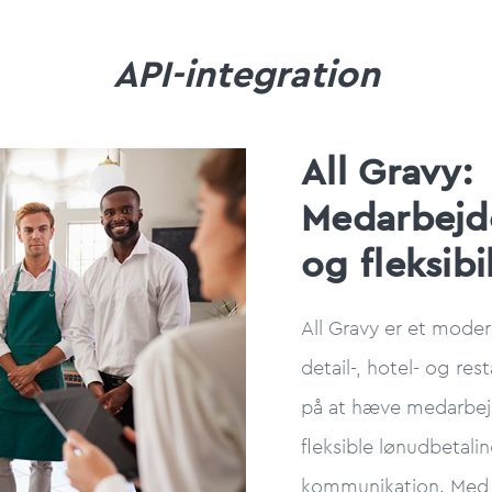
API-integration
All Gravy:
Medarbej
og fleksibi
All Gravy er et moder
detail-, hotel- og re
på at hæve medarbe
fleksible lønudbetali
kommunikation. Med A