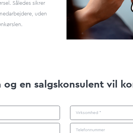
sel. Således sikrer
e medarbejdere, uden
lønkørslen.
 og en salgskonsulent vil ko