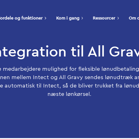
ordele og funktioner
Kom i gang
Ressourcer
Om 
ntegration til All Gra
e medarbejdere mulighed for fleksible lønudbetalin
onen mellem Intect og All Gravy sendes lønudtræk 
automatisk til Intect, så de bliver trukket fra løn
næste lønkørsel.