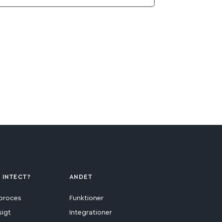
 INTECT?
ANDET
proces
Funktioner
sigt
Integrationer