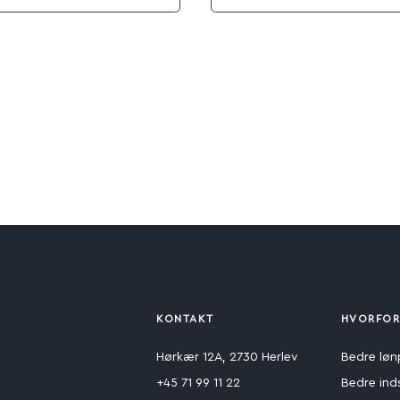
KONTAKT
HVORFOR
Hørkær 12A, 2730 Herlev
Bedre løn
+45 71 99 11 22
Bedre ind