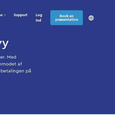
os
Support
Log
Book en
præsentation
ind
vy
ger. Med
anmodet af
udbetalingen på