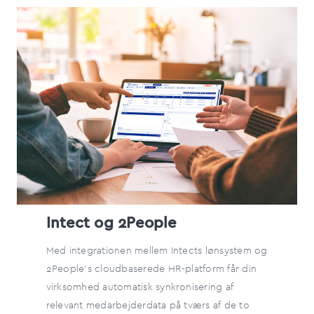
Intect og 2People
Med integrationen mellem Intects lønsystem og
2People's cloudbaserede HR-platform får din
virksomhed automatisk synkronisering af
relevant medarbejderdata på tværs af de to