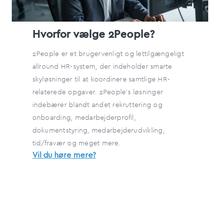
Hvorfor vælge 2People?
2People er et brugervenligt og lettilgængeligt
allround HR-system, der indeholder smarte
skyløsninger til at koordinere samtlige HR-
relaterede opgaver. 2People's løsninger
indebærer blandt andet rekruttering og
onboarding, medarbejderprofil,
dokumentstyring, medarbejderudvikling,
tid/fravær og meget mere.
Vil du høre mere?