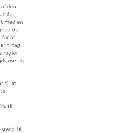
 af den
. Når
igt med en
n med de
 for at
r tiltag,
e regler
jdsløse og
 til at
ste
0% til
 gæld til