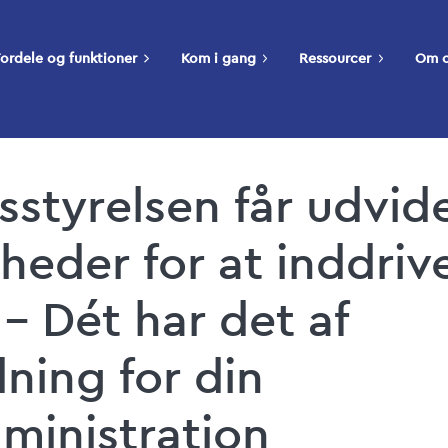
ordele og funktioner
Kom i gang
Ressourcer
Om 
styrelsen får udvid
heder for at inddriv
– Dét har det af
ning for din
ministration