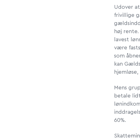
Udover at 
frivillige
gældsindd
høj rente
lavest løn
være fast
som åbner
kan Gælds
hjemløse, 
Mens grup
betale li
lønindkoms
inddragel
60%.
Skattemin