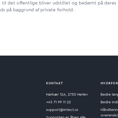
til det offentlige bliver udstillet og bedømt på deres
ads på baggrund af private forhold.
KONTAKT
HVORFOR
Hørkær 12A, 2730 Herlev
Bedre løn
+45 71 99 11 22
Bedre ind
support@intect.io
Håndterin
overensk
Supporten er åben alle