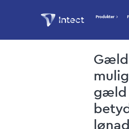
Produkter
F
Gælds
mulig
gæld 
betyd
lønad