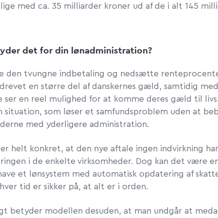
lige med ca. 35 milliarder kroner ud af de i alt 145 mill
yder det for din lønadministration?
e den tvungne indbetaling og nedsætte renteprocente
ddrevet en større del af danskernes gæld, samtidig med
 ser en reel mulighed for at komme deres gæld til livs
n situation, som løser et samfundsproblem uden at be
derne med yderligere administration.
r helt konkret, at den nye aftale ingen indvirkning ha
ringen i de enkelte virksomheder. Dog kan det være en
 have et lønsystem med automatisk opdatering af skatte
hver tid er sikker på, at alt er i orden.
t betyder modellen desuden, at man undgår at meda