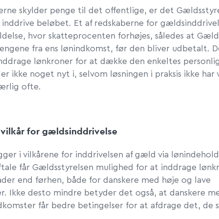
erne skylder penge til det offentlige, er det Gældsstyr
t inddrive beløbet. Et af redskaberne for gældsinddrive
ldelse, hvor skatteprocenten forhøjes, således at Gæld
engene fra ens lønindkomst, før den bliver udbetalt. De
t inddrage lønkroner for at dække den enkeltes personli
er ikke noget nyt i, selvom løsningen i praksis ikke har
ærlig ofte.
vilkår for gældsinddrivelse
gger i vilkårene for inddrivelsen af gæld via lønindehol
ftale får Gældsstyrelsen mulighed for at inddrage lønk
åder end førhen, både for danskere med høje og lave
r. Ikke desto mindre betyder det også, at danskere m
dkomster får bedre betingelser for at afdrage det, de s