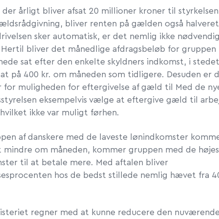
der årligt bliver afsat 20 millioner kroner til styrkelsen
 gældsrådgivning, bliver renten på gælden også halveret
rivelsen sker automatisk, er det nemlig ikke nødvend
. Hertil bliver det månedlige afdragsbeløb for gruppe
nede sat efter den enkelte skyldners indkomst, i stedet
sat på 400 kr. om måneden som tidligere. Desuden er de
 for muligheden for eftergivelse af gæld til Med de ny
styrelsen eksempelvis vælge at eftergive gæld til arbe
hvilket ikke var muligt førhen.
pen af danskere med de laveste lønindkomster kommer
dt mindre om måneden, kommer gruppen med de høje
ter til at betale mere. Med aftalen bliver
sesprocenten hos de bedst stillede nemlig hævet fra 4
isteriet regner med at kunne reducere den nuværende