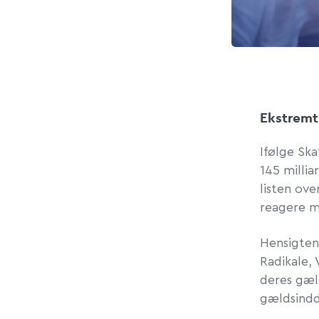
Ekstremt 
Ifølge Ska
145 milli
listen ove
reagere me
Hensigten
Radikale, 
deres gæl
gældsindd