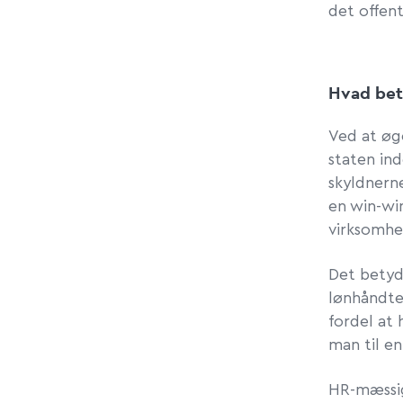
det offent
Hvad bet
Ved at øg
staten in
skyldnerne
en win-wi
virksomhe
Det betyde
lønhåndte
fordel at
man til en
HR-mæssig