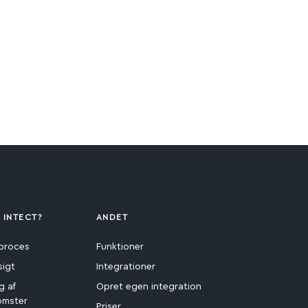
 INTECT?
ANDET
proces
Funktioner
sigt
Integrationer
g af
Opret egen integration
omster
Priser