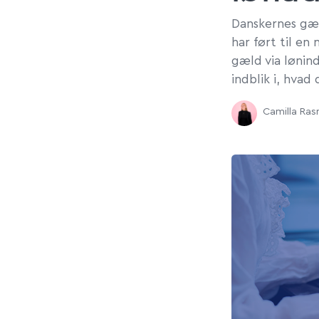
Danskernes gæl
har ført til en
gæld via lønin
indblik i, hvad
Camilla Ra