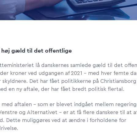
høj gæld til det offentlige
tteministeriet lå danskernes samlede gæld til det offen
arder kroner ved udgangen af 2021 – med hver femte da
r skyldnere. Det har fået politikkerne på Christiansborg 
d en ny aftale, der har fået bredt politisk flertal.
 med aftalen – som er blevet indgået mellem regering
Venstre og Alternativet – er at få flere danskere til at 
d. Dette muliggøres ved at ændre i forholdene for
rivelse.