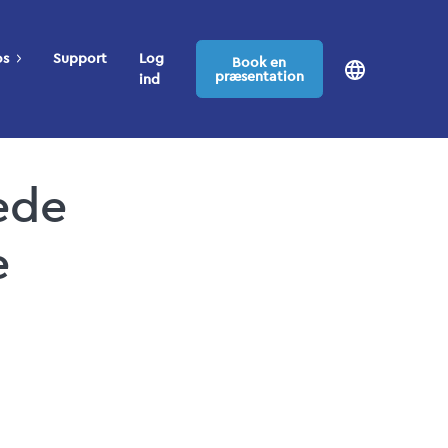
os
Support
Log
Book en
præsentation
ind
ede
e