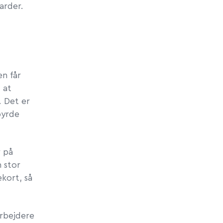
iarder.
n får
 at
. Det er
byrde
r på
 stor
kort, så
rbejdere