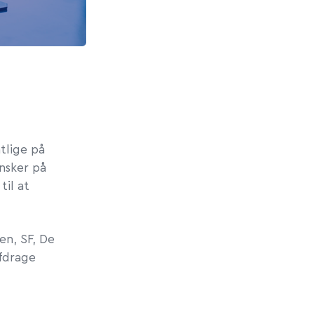
tlige på
nsker på
til at
en, SF, De
afdrage