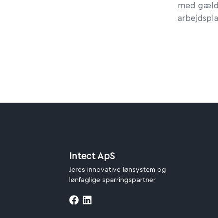
med gæld 
arbejdspl
Intect ApS
Jeres innovative lønsystem og
lønfaglige sparringspartner