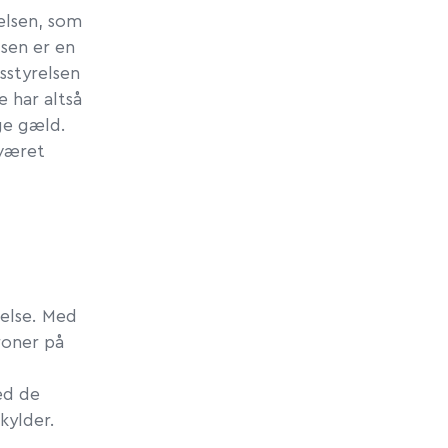
elsen, som
lsen er en
sstyrelsen
 har altså
ge gæld.
 været
delse. Med
roner på
ed de
kylder.