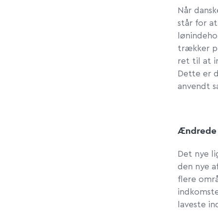
Når dansk
står for a
lønindeho
trækker p
ret til a
Dette er d
anvendt s
Ændrede 
Det nye li
den nye a
flere omr
indkomste
laveste in