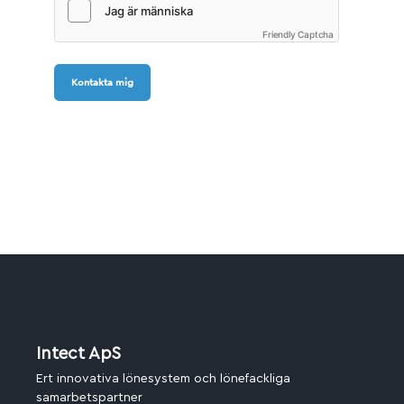
Friendly Captcha
Kontakta mig
Intect ApS
Ert innovativa lönesystem och lönefackliga
samarbetspartner