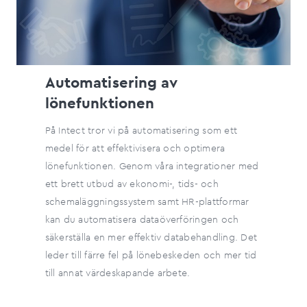
Automatisering av
lönefunktionen
På Intect tror vi på automatisering som ett
medel för att effektivisera och optimera
lönefunktionen. Genom våra integrationer med
ett brett utbud av ekonomi-, tids- och
schemaläggningssystem samt HR-plattformar
kan du automatisera dataöverföringen och
säkerställa en mer effektiv databehandling. Det
leder till färre fel på lönebeskeden och mer tid
till annat värdeskapande arbete.