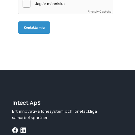
Friendly Captcha
Kontakta mig
Intect ApS
Ert innovativa lönesystem och lönefackliga
samarbetspartner