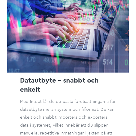
Datautbyte – snabbt och
enkelt
Med Intect får du de bästa förutsättningarna för
datautbyte mellan system och filformat. Du kan
enkelt och snabbt importera och exportera
data i systemet, vilket innebär att du slipper
manuella, repetitiva inmatningar i jakten på att