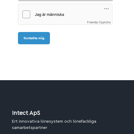
Friendly Captcha
Kontakta mig
Intect ApS
Ert innovativa lönesystem och lönefackliga
samarbetspartner