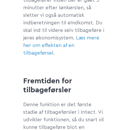
tilbagefører inden der er gået 5
minutter efter lønkørslen, så
sletter vi også automatisk
indberetningen til eIndkomst. Du
skal ind til videre selv tilbageføre i
jeres økonomisystem.
Læs mere
her om effekten af en
tilbageførsel
.
Fremtiden for
tilbageførsler
Denne funktion er det første
stadie af tilbageførsler i Intect. Vi
udvikler funktionen, så du snart vil
kunne tilbageføre blot en