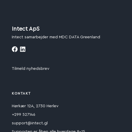
Intect ApS
Intect samarbejder med MDC DATA Greenland
Tilmeld nyhedsbrev
KONTAKT
Hørkær 12A, 2730 Herlev
+299 527146
support@intect.gl
Supporten er åben alle hverdage 9-15