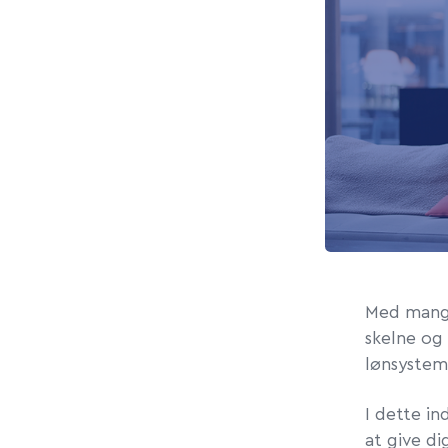
Med mange
skelne og 
lønsystem
I dette i
at give di