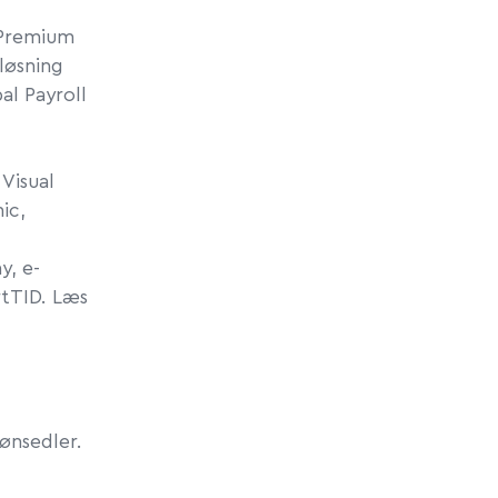
 Premium
 løsning
al Payroll
 Visual
ic,
ay
, e-
rtTID
.
Læs
lønsedler.