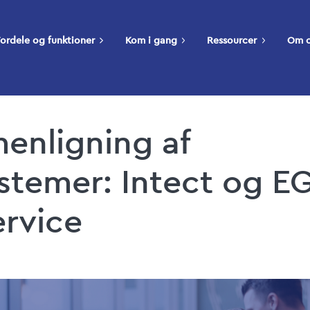
ordele og funktioner
Kom i gang
Ressourcer
Om 
enligning af
stemer: Intect og E
rvice