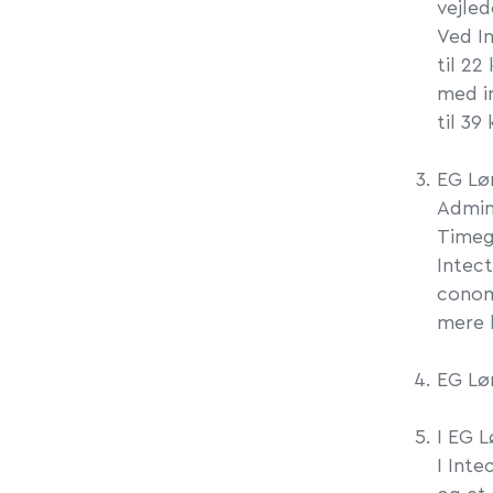
vejled
Ved I
til 22
med in
til 39
EG Lø
Admini
Timeg
Intec
conom
mere
E
G Lø
I EG L
I Inte