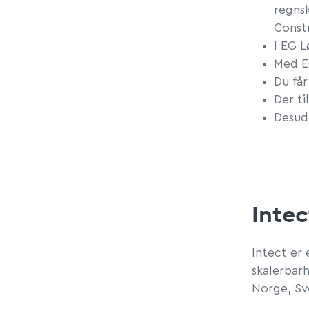
regns
Constr
I EG L
Med EG
Du få
Der ti
Desude
Inte
Intect er
skalerbarh
Norge, Sv