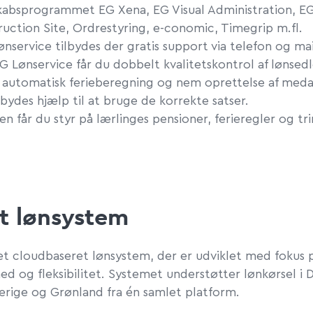
kabsprogrammet EG Xena
, EG Visual Administration, E
uction Site, Ordrestyring, e-conomic, Timegrip m.fl
.
ønservice tilbydes der gratis support via telefon og mai
 Lønservice får du dobbelt kvalitetskontrol af lønsedl
r automatisk ferieberegning og nem oprettelse af meda
lbydes hjælp til at bruge de korrekte satser.
n får du styr på lærlinges pensioner, ferieregler og tri
ct lønsystem
 et cloudbaseret lønsystem, der er udviklet med fokus 
ed og fleksibilitet. Systemet understøtter lønkørsel i
erige og Grønland fra én samlet platform.