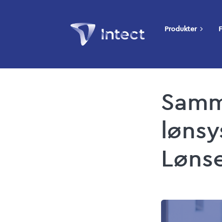
Produkter
F
Samm
lønsy
Lønse