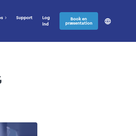
os
Support
Log
Book en
præsentation
ind
G