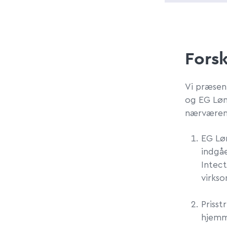
Forsk
Vi præsen
og EG Løn
nærværend
EG Løn
indgåe
Intect
virkso
Prisst
hjemm