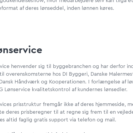
g
odkendelsesflow
, hvor medarbejdere selv kan tilgå e
eformat af deres lønseddel,
inden lønnen køres.
ønservice
rvice
henvender sig til byggebranchen og
har derfor i
til
overenskomsterne hos DI Byggeri, Dan
sk
e
Malermest
Dansk Håndværk og Kooperationen.
I forlængelse
af l
G Lønservice kvalitetskontrol af kundernes lønsedler.
vices prisstruktur fremgår ikke af deres hjemmeside, 
e deres prisberegner til at regne sig frem til en vejled
es altid faglig gratis support via telefon og mail.