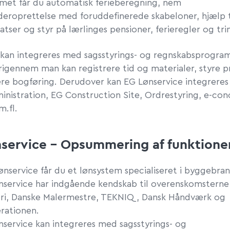
met får du automatisk ferieberegning, nem
eroprettelse med foruddefinerede skabeloner, hjælp t
atser og styr på lærlinges pensioner, ferieregler og tri
 kan
integreres
med sagsstyrings- og regnskabsprogr
rigennem man kan registrere tid og materialer, styre p
re bogføring.
Derudover kan EG Lønservice integrere
ministration, EG Construction Site,
Ordrestyring, e-con
m.fl.
service – Opsummering af funktione
ønservice får du et lønsystem specialiseret i byggebra
nservice har indgående kendskab til overenskomsterne
ri, Danske Malermestre, TEKNIQ, Dansk Håndværk og
rationen.
nservice kan integreres med sagsstyrings- og