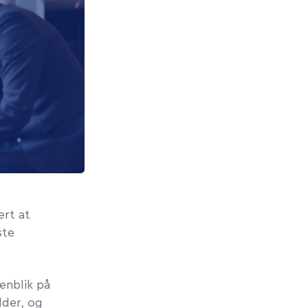
rt at
ste
enblik på
lder
, og