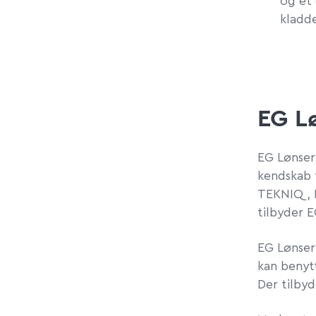
og
et
kladd
EG L
EG Lønse
kendskab 
TEKNIQ, 
tilbyder E
EG Lønser
kan benytt
Der tilbyd