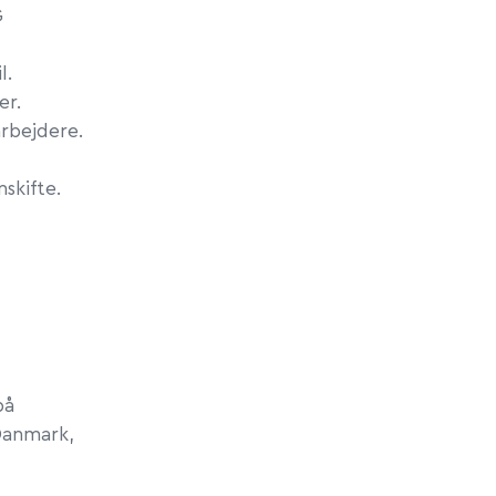
G
l.
er.
rbejdere.
nskifte.
på
 Danmark,