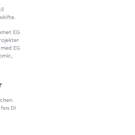
il
nskifte.
ammet EG
rojekter
s med EG
omic,
r
nchen.
 hos DI