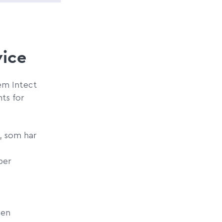
vice
em Intect
ts for
, som har
per
 en