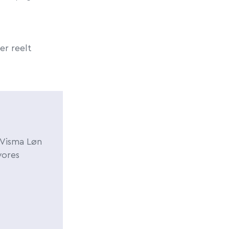
er reelt
 Visma Løn
vores