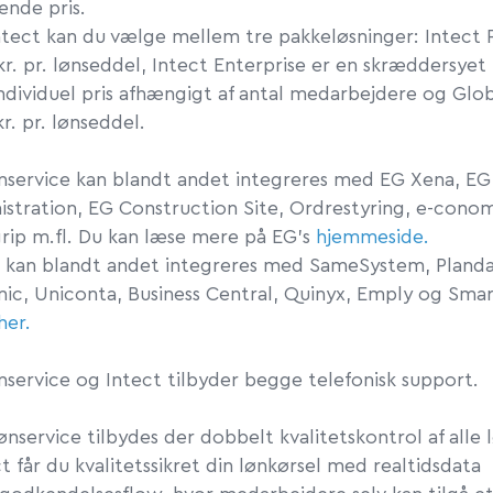
ende pris.
ntect kan du vælge mellem tre pakkeløsninger: Intect
 kr. pr. lønseddel, Intect Enterprise er en skræddersyet
dividuel pris afhængigt af antal medarbejdere og Glob
 kr. pr. lønseddel.
nservice
kan blandt andet integreres
med
EG Xena
, EG
stration, EG Construction Site, Ordrestyring, e-conom
rip m.fl
.
Du kan læse mere
på
EG
’s
hjemmeside.
t kan blandt andet integreres med
SameSystem,
Pland
ic,
Uniconta, Business Central, Quinyx, Emply og Sma
her.
nservice og Intect
tilbyder
begge
telefonisk support.
ønservice tilbydes der dobbelt kvalitetskontrol af alle 
ct
får du kvalitetssikret din lønkørsel med
realtidsdata