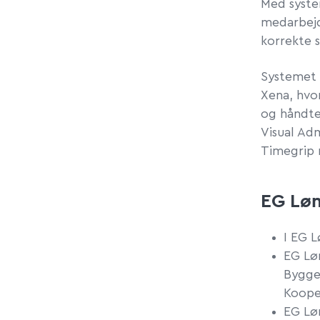
Med syste
medarbejd
korrekte s
Systemet
Xena, hvo
og håndte
Visual Ad
Timegrip 
EG Løn
I EG L
EG Lø
Bygge
Koope
EG Lø