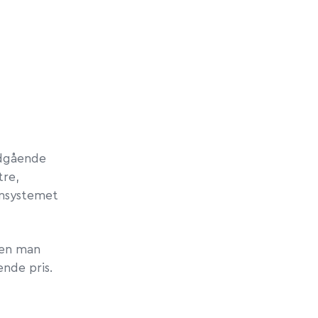
t
ndgående
re,
ønsystemet
men man
ende pris.