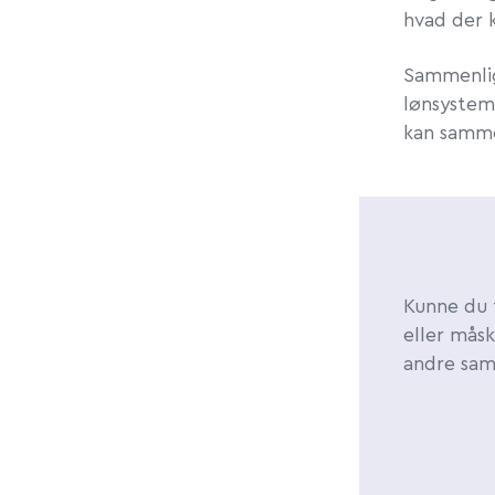
hvad der 
Sammenlig
lønsystem
kan samme
Kunne du 
eller mås
andre sam