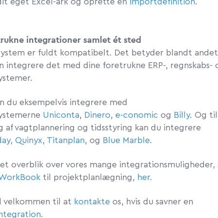
dit eget Excel-ark og oprette en
importdefinition
.
trukne integrationer samlet ét sted
system er fuldt kompatibelt. Det betyder blandt andet
an integrere det med dine foretrukne ERP-, regnskabs- 
ystemer.
an du eksempelvis integrere med
ystemerne
Uniconta
,
Dinero
,
e-conomic
og
Billy
. Og til
 af vagtplannering og tidsstyring kan du integrere
day,
Quinyx
,
Titanplan
, og
Blue Marble
.
let overblik over vores mange integrationsmuligheder,
WorkBook
til projektplanlægning,
her
.
d velkommen til at
kontakte
os, hvis du savner en
integration
.