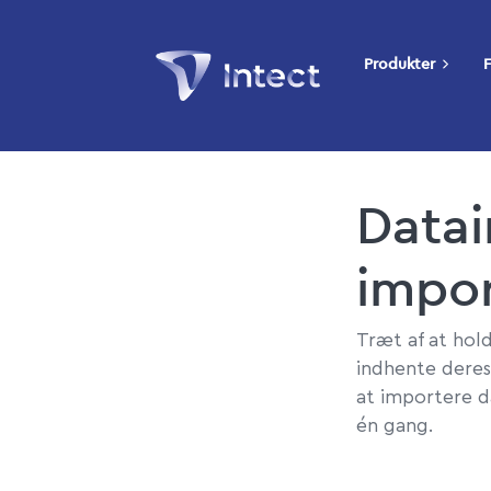
Produkter
F
Datai
impor
Træt af at hol
indhente deres
at importere d
én gang.