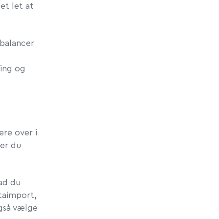
et let at
 balancer
ring og
ere over i
 er du
vad du
ataimport,
også vælge