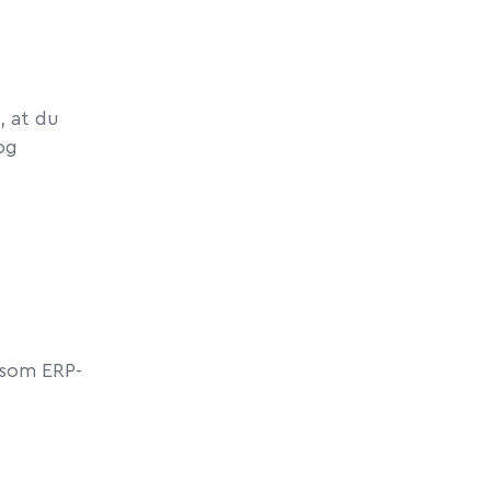
, at du
og
 som ERP-