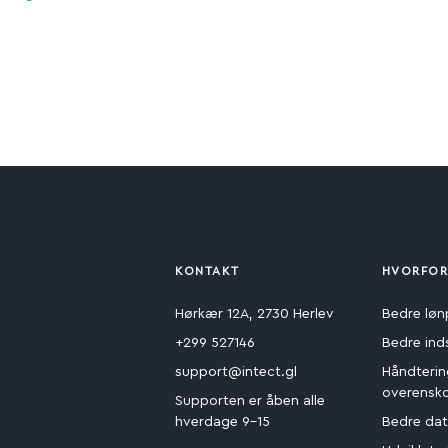
KONTAKT
HVORFOR
Hørkær 12A, 2730 Herlev
Bedre løn
+299 527146
Bedre ind
support@intect.gl
Håndterin
overensk
Supporten er åben alle
hverdage 9-15
Bedre dat