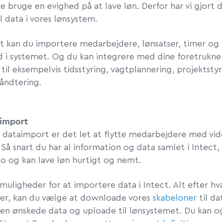
ke bruge en evighed på at lave løn. Derfor har vi gjort d
 data i vores lønsystem.
t kan du importere medarbejdere, lønsatser, timer og
nd i systemet. Og du kan integrere med dine foretrukne
til eksempelvis tidsstyring, vagtplannering, projektsty
åndtering.
import
 dataimport er det let at flytte medarbejdere med vid
Så snart du har al information og data samlet i Intect,
o og kan lave løn hurtigt og nemt.
muligheder for at importere data i Intect. Alt efter h
er, kan du vælge at downloade vores
skabeloner
til d
den ønskede data og uploade til lønsystemet. Du kan 