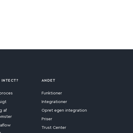
 INTECT?
ANDET
proces
Funktioner
sigt
Integrationer
g af
Opret egen integration
omster
Priser
aflow
Trust Center