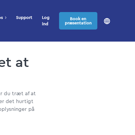
os
Support
Log
Book en
præsentation
ind
et at
r du træt af at
r det hurtigt
oplysninger på