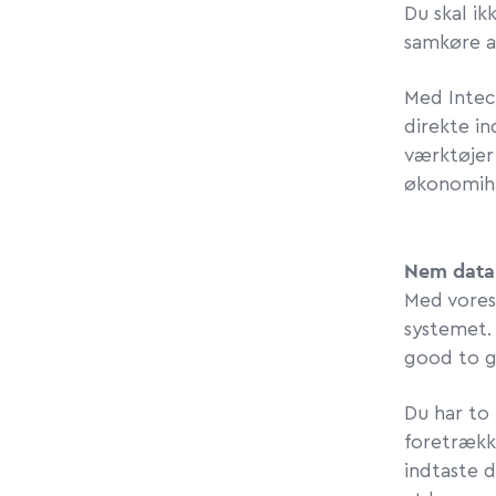
Du skal ik
samkøre al
Med Intec
direkte i
værktøjer 
økonomih
Nem data
Med vores
systemet. 
good to g
Du har to 
foretrækk
indtaste 