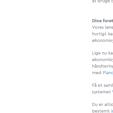
at bruge 
Dine fore
Vores løn
hurtigt k
økonomis
Lige nu k
økonomis
håndtering
med
Plan
Få et sam
systemet
Du er alti
bestemt