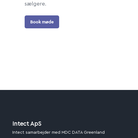
sælgere.
Book møde
Intect ApS
Intect samarbejder med MDC DATA Greenland