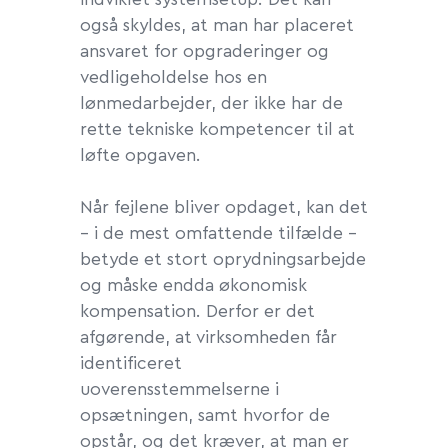
også skyldes, at
man har placeret
ansvaret for opgraderinger og
vedlig
e
holdelse hos en
lønmedarbejder, der ikke har
de
rette tekniske kompetence
r
til at
løfte opgaven.
Når fejlene bliver opdaget, kan det
– i de mest omfattende tilfælde –
betyde et stort oprydningsarbejde
og måske endda økonomisk
kompensation. Derfor er det
afgørende, at virksomheden får
identificeret
uoverensstemmelserne i
opsætningen, samt hvorfor de
opstår, og det kræver, at man er