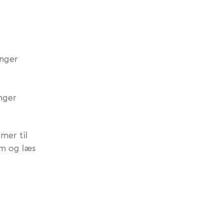
inger
inger
mer til
em og læs