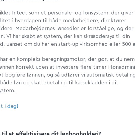
iklet Intect som et personale- og lønsystem, der giver
ilitet i hverdagen til både medarbejdere, direktører
dere. Medarbejdernes lønsedler er forståelige, og der
nen. Vi har skabt et system, der kan skræddersys til din
d, uanset om du har en start-up virksomhed eller 500 a
har en kompleks beregningsmotor, der gør, at du nem
nnen korrekt uden at investere flere timer i lønadmini
ot bogføre lønnen, og så udfører vi automatisk betalin
både løn og skattebetaling til kassekladden i dit
ystem.
t i dag!
r til at effektivisere dit lønbogholderi?