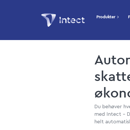
Produkter
F
Autom
skatt
økon
Du behøver hver
med Intect – D
helt automatis