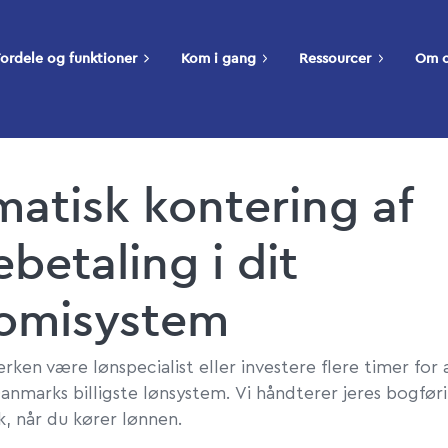
ordele og funktioner
Kom i gang
Ressourcer
Om 
atisk kontering af
ebetaling i dit
omisystem
ken være lønspecialist eller investere flere timer for
anmarks billigste lønsystem. Vi håndterer jeres bogfør
k, når du kører lønnen.