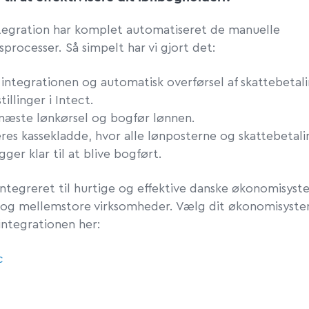
ntegration har komplet automatiseret de manuelle
processer. Så simpelt har vi gjort det:
 integrationen og automatisk overførsel af skattebetal
tillinger i Intect.
næste lønkørsel og bogfør lønnen.
eres kassekladde, hvor alle lønposterne og skattebetal
igger klar til at blive bogført.
integreret til hurtige og effektive danske økonomisyste
og mellemstore virksomheder. Vælg dit økonomisyst
ntegrationen her:
c