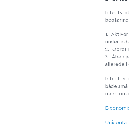
Intects i
bogførings
1. Aktivér
under inds
2. Opret 
3. Åben j
allerede l
Intect er 
både små 
mere om i
E-conomi
Uniconta