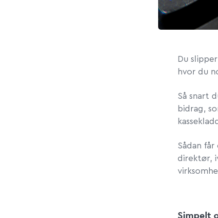
Du slipper
hvor du n
Så snart d
bidrag, s
kasseklad
Sådan får
direktør, 
virksomhe
Simpelt 