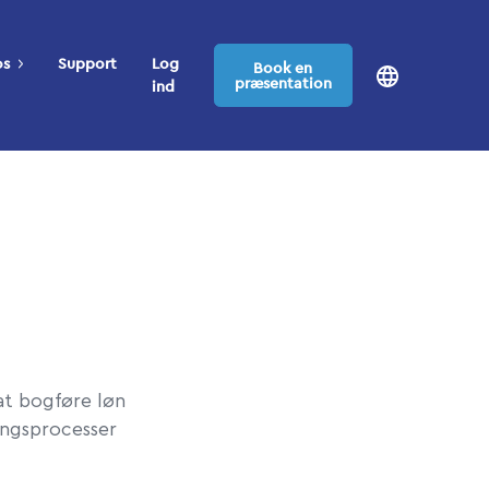
os
Support
Log
Book en
præsentation
ind
 at bogføre løn
ingsprocesser