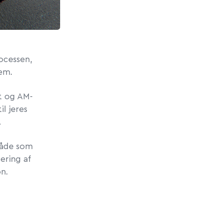
rocessen,
tem.
at og AM-
l jeres
.
 både som
ering af
on.