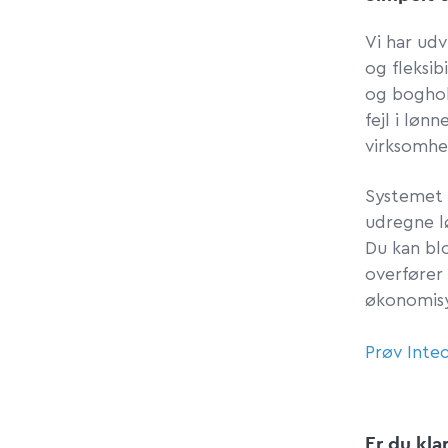
Vi har udv
og fleksib
og boghol
fejl i løn
virksomhe
Systemet 
udregne lø
Du kan bl
overfører 
økonomis
Prøv Intec
Er du kla