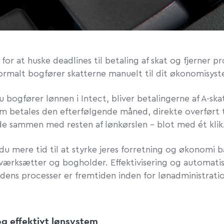
 for at huske deadlines til betaling af skat og fjerner p
ormalt bogfører skatterne manuelt til dit økonomisys
u bogfører lønnen i Intect, bliver betalingerne af A-sk
om betales den efterfølgende måned, direkte overført ti
de sammen med resten af lønkørslen – blot med ét klik
 du mere tid til at styrke jeres forretning og økonomi
iværksætter og bogholder. Effektivisering og automatis
dens processer er fremtiden inden for lønadministrati
og effektivt lønsystem