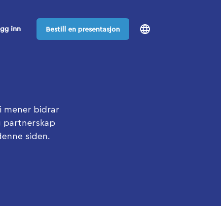
gg inn
Bestill en presentasjon
i mener bidrar
og partnerskap
denne siden.